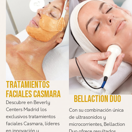
TRATAMIENTOS
FACIALES CASMARA​
bellaction duo
Descubre en Beverly
Centers Madrid los
Con su combinación única
exclusivos tratamientos
de ultrasonidos y
faciales Casmara, líderes
microcorrientes, Bellaction
en innovación y
Duo ofrece resultados