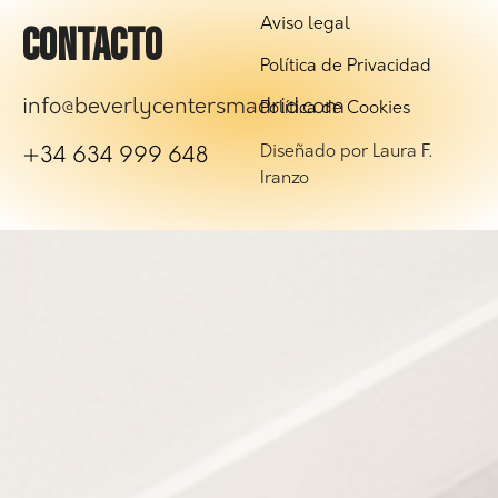
Aviso legal
CONTACTO
Política de Privacidad
info@beverlycentersmadrid.com
Política de Cookies
Diseñado por Laura F.
+34 634 999 648
Iranzo